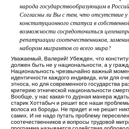
народа государствообразующим в Росси
Согласны ли Вы с тем, что отсутствие у 
конституционного статуса в собственно
возможности сосредоточиться целенапр
репатриации соотечественников, замени
набором мигрантов со всего мира?
Уважаемый, Валерий! Убежден, что констит
должен быть не у национальности, а у гражд
Национальность чрезвычайно важный момен
идентичности каждого индивида, или для оч
этноса, но для современного государства р
критерию этнической национальности смерт
Вообще, у нас какая-то дурная манера ждать
старик Хоттабыч и решит все наши проблем
волоса из бороды. Не придет и не решит ник
самих. И не надо путать проблему переселе
соотечественников и вопросы трудовой мигр
программа называется содействия доброво