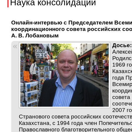
Наука консолидации
Онлайн-интервью с Председателем Всем
координационного совета российских со
А. В. Лобановым
Досье:
Алексе
Родилс
1969 го
Казахс
года П
Всемир
коорди
совета
соотеч
2007 г
Странового совета российских соотечест
Казахстана, с 1994 года член Попечитель
Православного благотворительного обще