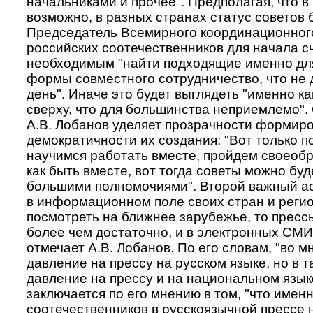
начальниками и прочее". Предполагая, что в
возможно, в разных странах статус советов 
Председатель Всемирного координационног
российских соотечественников для начала с
необходимым "найти подходящие именно для
формы совместного сотрудничество, что не 
день". Иначе это будет выглядеть "именно к
сверху, что для большинства неприемлемо"
А.В. Лобанов уделяет прозрачности формиро
демократичности их создания: "Вот только по
научимся работать вместе, пройдем своеобр
как быть вместе, вот тогда советы можно буд
большими полномочиями". Второй важный асп
в информационном поле своих стран и регио
посмотреть на ближнее зарубежье, то пресс
более чем достаточно, и в электронных СМИ,
отмечает А.В. Лобанов. По его словам, "во м
давление на прессу на русском языке, но в т
давление на прессу и на национальном язык
заключается по его мнению в том, "что имен
соотечественников в русскоязычной прессе 