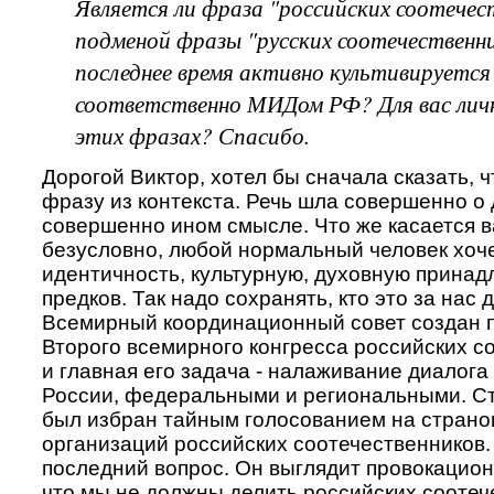
Является ли фраза "российских соотечес
подменой фразы "русских соотечественни
последнее время активно культивируется
соответственно МИДом РФ? Для вас личн
этих фразах? Спасибо.
Дорогой Виктор, хотел бы сначала сказать, 
фразу из контекста. Речь шла совершенно о 
совершенно ином смысле. Что же касается в
безусловно, любой нормальный человек хоч
идентичность, культурную, духовную принад
предков. Так надо сохранять, кто это за нас
Всемирный координационный совет создан 
Второго всемирного конгресса российских с
и главная его задача - налаживание диалога
России, федеральными и региональными. С
был избран тайным голосованием на стран
организаций российских соотечественников.
последний вопрос. Он выглядит провокацион
что мы не должны делить российских соотеч