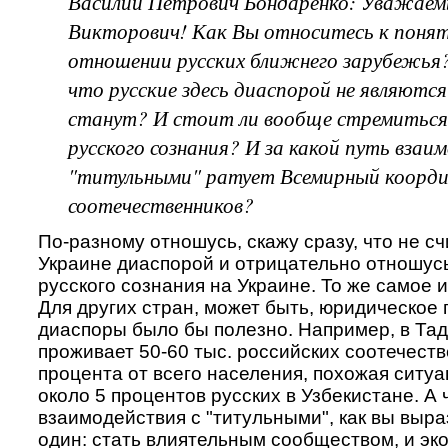
Василий Петрович Бондаренко: Уважаем
Викторович! Как Вы относитесь к понят
отношении русских ближнего зарубежья?
что русские здесь диаспорой не являются 
станут? И стоит ли вообще стремиться
русского сознания? И за какой путь взаи
"титульными" ратует Всемирный коорди
соотечественников?
По-разному отношусь, скажу сразу, что не с
Украине диаспорой и отрицательно отношус
русского сознания на Украине. То же самое и
Для других стран, может быть, юридическое
диаспоры было бы полезно. Например, в Та
проживает 50-60 тыс. российских соотечеств
процента от всего населения, похожая ситуа
около 5 процентов русских в Узбекистане. А 
взаимодействия с "титульными", как вы выра
один: стать влиятельным сообществом, и эк