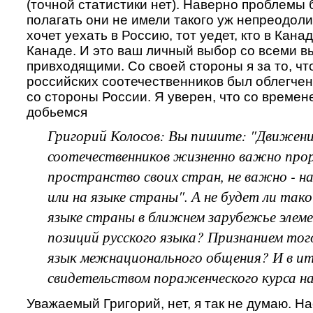
(точной статистики нет). Наверно проблемы 
полагать они не имели такого уж непреодоли
хочет уехать в Россию, тот уедет, кто в Канад
Канаде. И это ваш личный выбор со всеми 
привходящими. Со своей стороны я за то, чт
российских соотечественников был облегче
со стороны России. Я уверен, что со времен
добьемся
Григорий Колосов: Вы пишите: "Движен
соотечественников жизненно важно прор
пространство своих стран, не важно - на
или на языке страны". А не будет ли так
языке страны в ближнем зарубежье элем
позиций русского языка? Признанием того
язык межнационального общения? И в ит
свидетельством пораженческого курса н
Уважаемый Григорий, нет, я так не думаю. Н