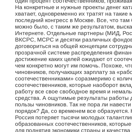
один процент соотечественников, прожива
На конкретные и нужные проекты денег ка
хватает, одновременно их тратят на такие 
последний конгресс в Москве. Все, что там
можно было, с таким же результатом, выска
Интернете. Отдельные партнеры (МИД, Рос
ВКСРС, МСРС и десятки различных фондов)
договориться на общей концепции сотрудн
прозрачной системе распределения финанс
достижение каких целей ожидают от соотеч
чем конкретно могут им помочь. Похоже, чт
чиновников, получающих зарплату за «рабо
соотечественниками» соразмеримо с коли
соотечественников, которые наоборот вкла
работу все свое свободное время и немал
средства. А ощутимые результаты работы д
пользы чиновников. Так не пора ли навест
порядок? Да, со временем все образуется. 
Россия потеряет тысячи молодых талантли
образованных соотечественников, которые
для поднятия экономики страны и качества