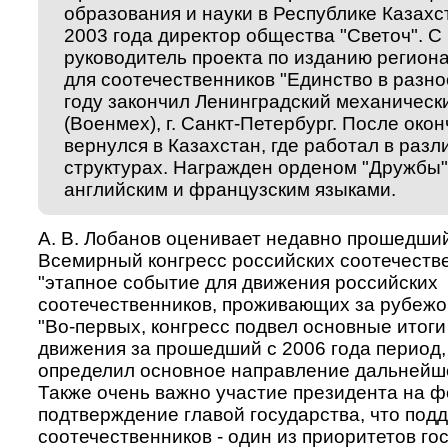
образования и науки в Республике Казахст
2003 года директор общества "Светоч". С
руководитель проекта по изданию регион
для соотечественников "Единство в разно
году закончил Ленинградский механическ
(Военмех), г. Санкт-Петербург. После око
вернулся в Казахстан, где работал в разл
структурах. Награжден орденом "Дружбы"
английским и французским языками.
А. В. Лобанов оценивает недавно прошедший
Всемирный конгресс российских соотечестве
"этапное событие для движения российских
соотечественников, проживающих за рубежом
"Во-первых, конгресс подвел основные итоги
движения за прошедший с 2006 года период, 
определил основное направление дальнейше
Также очень важно участие президента на ф
подтверждение главой государства, что под
соотечественников - один из приоритетов го